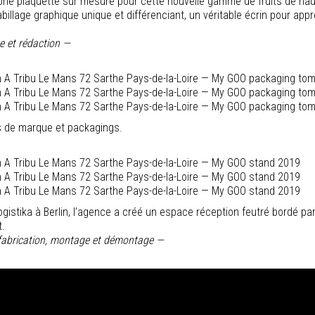
ne plaquette sur mesure pour cette nouvelle gamme de fruits de haut
abillage graphique unique et différenciant, un véritable écrin pour app
e et rédaction —
s de marque et packagings.
ogistika à Berlin, l’agence a créé un espace réception feutré bordé pa
t.
 fabrication, montage et démontage —