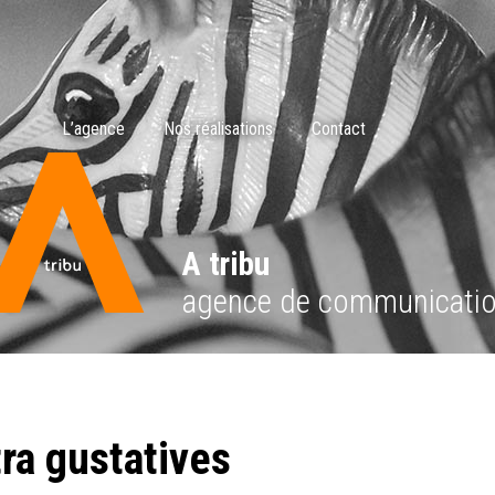
L’agence
Nos réalisations
Contact
A tribu
agence de communicati
ra gustatives