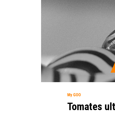
My GOO
Tomates ult