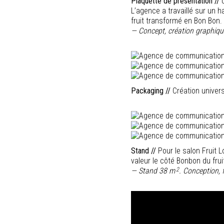
Plaquette de présentation //
U
L’agence a travaillé sur un h
fruit transformé en Bon Bon.
— Concept, création graphiqu
Packaging //
Création univer
Stand //
Pour le salon Fruit L
valeur le côté Bonbon du frui
2
— Stand 38 m
. Conception,