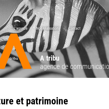
L’agence
Nos réalisations
Contact
A tribu
agence de communicati
ture et patrimoine